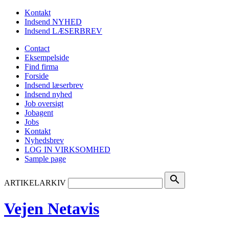
Kontakt
Indsend NYHED
Indsend LÆSERBREV
Contact
Eksempelside
Find firma
Forside
Indsend læserbrev
Indsend nyhed
Job oversigt
Jobagent
Jobs
Kontakt
Nyhedsbrev
LOG IN VIRKSOMHED
Sample page
search
ARTIKELARKIV
Vejen Netavis