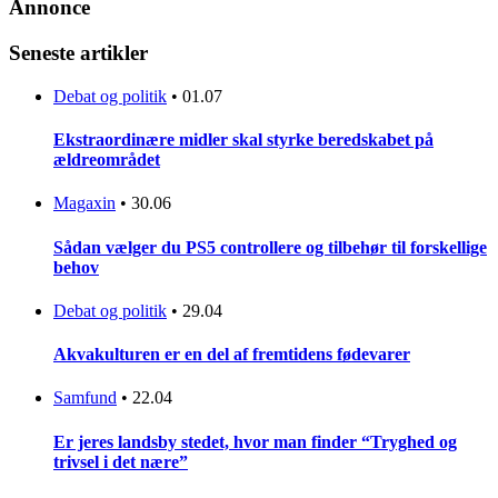
Annonce
Seneste artikler
Debat og politik
•
01.07
Ekstraordinære midler skal styrke beredskabet på
ældreområdet
Magaxin
•
30.06
Sådan vælger du PS5 controllere og tilbehør til forskellige
behov
Debat og politik
•
29.04
Akvakulturen er en del af fremtidens fødevarer
Samfund
•
22.04
Er jeres landsby stedet, hvor man finder “Tryghed og
trivsel i det nære”