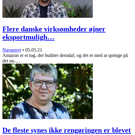
Flere danske virksomheder øjner
eksportmuligh…
Navnenyt
•
05.05.21
Amazon er et tog, der buldrer derudaf, og det er med at springe på
det nu.…
De fleste synes ikke rengøringen er blevet