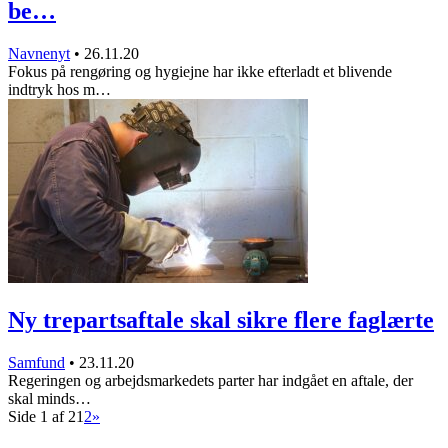
be…
Navnenyt
•
26.11.20
Fokus på rengøring og hygiejne har ikke efterladt et blivende
indtryk hos m…
Ny trepartsaftale skal sikre flere faglærte
Samfund
•
23.11.20
Regeringen og arbejdsmarkedets parter har indgået en aftale, der
skal minds…
Side 1 af 2
1
2
»