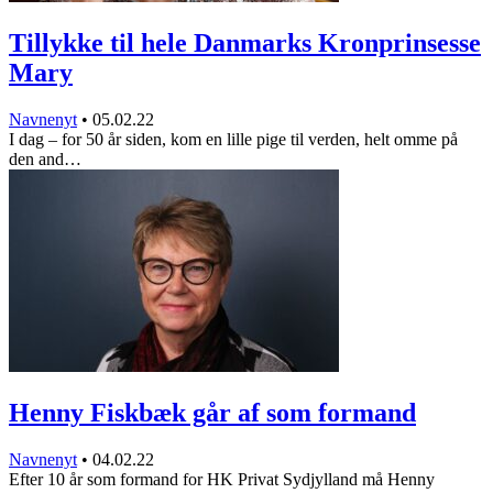
Tillykke til hele Danmarks Kronprinsesse
Mary
Navnenyt
•
05.02.22
I dag – for 50 år siden, kom en lille pige til verden, helt omme på
den and…
Henny Fiskbæk går af som formand
Navnenyt
•
04.02.22
Efter 10 år som formand for HK Privat Sydjylland må Henny