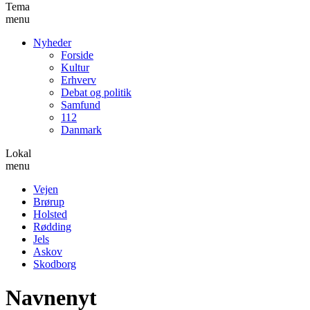
Tema
menu
Nyheder
Forside
Kultur
Erhverv
Debat og politik
Samfund
112
Danmark
Lokal
menu
Vejen
Brørup
Holsted
Rødding
Jels
Askov
Skodborg
Navnenyt