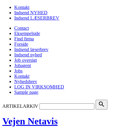
Kontakt
Indsend NYHED
Indsend LÆSERBREV
Contact
Eksempelside
Find firma
Forside
Indsend læserbrev
Indsend nyhed
Job oversigt
Jobagent
Jobs
Kontakt
Nyhedsbrev
LOG IN VIRKSOMHED
Sample page
search
ARTIKELARKIV
Vejen Netavis