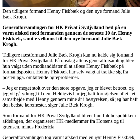
Den tidligere formand Henny Fiskbæk og den nye formand Julie
Bæk Krogh.
Generalforsamlingen for HK Privat i Sydjylland bød på en
varm afsked med formanden gennem de seneste 10 år, Henny
Fiskbæk, samt e velkomst til den nye formand Julie Bæk
Krogh.
Tidligere næstformand Julie Bæk Krogh kan nu kalde sig formand
for HK Privat Sydjylland. På onsdag aftens generalforsamling blev
hun valgt uden modkandidater til at afløse Henny Fiskbæk på
formandsposten. Henny Fiskbæk har selv valgt at trække sig fra
posten pga. omfattende høreproblemer.
– Jeg er meget stolt over den store opgave, jeg er blevet betroet, og
jeg vil gå ydmygt til den. Heldigvis har jeg haft fornøjelsen af et tæt
samarbejde med Henny gennem mine år i bestyrelsen, så jeg har haft
den bedste læremester, siger Julie Bæk Krogh.
Som formand for HK Privat Sydjylland bliver hun fuldtidspolitiker i
afdelingen, der organiserer HK-medlemmer fra Horsens og til
grænsen, minus Fredericia.
Generalforsamlingen tog varmt afsked med en rørt Henny Fiskbæk,