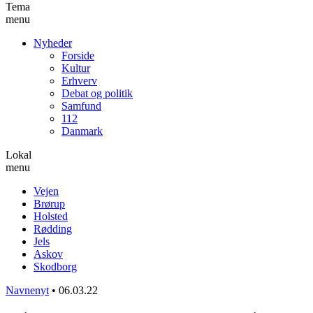
Tema
menu
Nyheder
Forside
Kultur
Erhverv
Debat og politik
Samfund
112
Danmark
Lokal
menu
Vejen
Brørup
Holsted
Rødding
Jels
Askov
Skodborg
Navnenyt
•
06.03.22