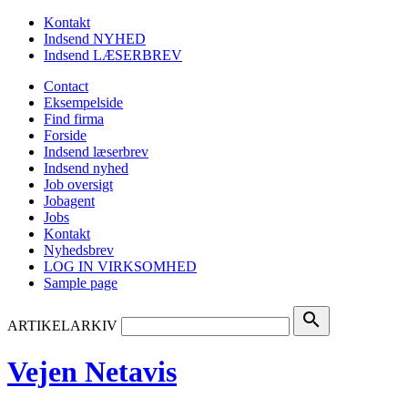
Kontakt
Indsend NYHED
Indsend LÆSERBREV
Contact
Eksempelside
Find firma
Forside
Indsend læserbrev
Indsend nyhed
Job oversigt
Jobagent
Jobs
Kontakt
Nyhedsbrev
LOG IN VIRKSOMHED
Sample page
search
ARTIKELARKIV
Vejen Netavis