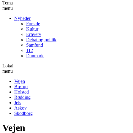
Tema
menu
Nyheder
Forside
Kultur
Erhverv
Debat og politik
Samfund
112
Danmark
Lokal
menu
Vejen
Brørup
Holsted
Rødding
Jels
Askov
Skodborg
Vejen