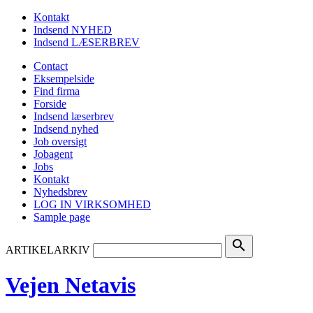
Kontakt
Indsend NYHED
Indsend LÆSERBREV
Contact
Eksempelside
Find firma
Forside
Indsend læserbrev
Indsend nyhed
Job oversigt
Jobagent
Jobs
Kontakt
Nyhedsbrev
LOG IN VIRKSOMHED
Sample page
search
ARTIKELARKIV
Vejen Netavis