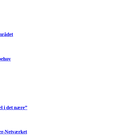
mrådet
 behov
l i det nære”
ter-Netværket