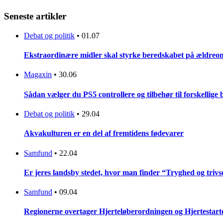
Seneste artikler
Debat og politik
•
01.07
Ekstraordinære midler skal styrke beredskabet på ældreo
Magaxin
•
30.06
Sådan vælger du PS5 controllere og tilbehør til forskellige
Debat og politik
•
29.04
Akvakulturen er en del af fremtidens fødevarer
Samfund
•
22.04
Er jeres landsby stedet, hvor man finder “Tryghed og trivse
Samfund
•
09.04
Regionerne overtager Hjerteløberordningen og Hjertestar