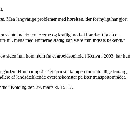
r.
s. Men langvarige problemer med hørelsen, der for nyligt har gjort
nstante hyletoner i ørerne og kraftigt nedsat hørelse. Og da en
e slutte nu, mens medlemmerne stadig kan være min indsats bekendt,”
 og siden hun kom hjem fra et arbejdsophold i Kenya i 2003, har hun
gården. Hun har også stået forrest i kampen for ordentlige løn- og
andlere af landsdækkende overenskomster på især transportområdet.
dic i Kolding den 29. marts kl. 15-17.