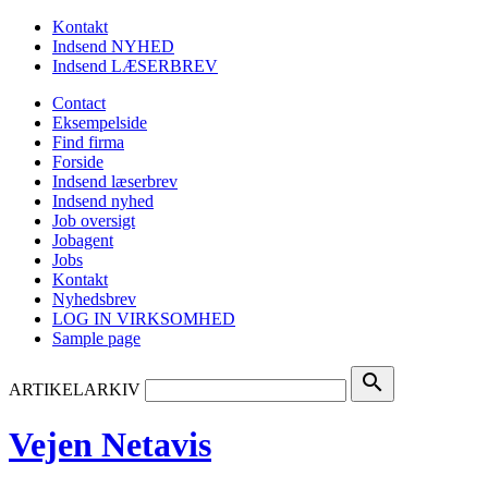
Kontakt
Indsend NYHED
Indsend LÆSERBREV
Contact
Eksempelside
Find firma
Forside
Indsend læserbrev
Indsend nyhed
Job oversigt
Jobagent
Jobs
Kontakt
Nyhedsbrev
LOG IN VIRKSOMHED
Sample page
search
ARTIKELARKIV
Vejen Netavis