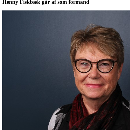
Henny Fiskbæk går af som formand