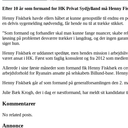
Efter 10 år som formand for HK Privat Sydjylland må Henny Fiskb
Henny Fiskbæk havde ellers håbet at kunne genopstille til endnu en p
en delvis sygemelding nødvendig, får hende nu til at trække stikket.
”Som formand og forhandler skal man kunne fange nuancer, skabe relat
løsning på problemet desværre trækker i langdrag, og der ingen garant
siger hun.
Henny Fiskbæk er uddannet speditør, men hendes mission i arbejdslive
været ansat i HK. Først som faglig konsulent og fra 2012 som medlem
Allerede i sine første måneder som formand fik Henny Fiskbæk en cent
arbejdsforhold for Ryanairs ansatte på selskabets Billund-base. Hen
Henny Fiskbæk går af som formand på generalforsamlingen den 2. marts
Julie Bæk Krogh, der i dag er næstformand, har meldt sit kandidatur t
Kommentarer
No related posts.
Annonce