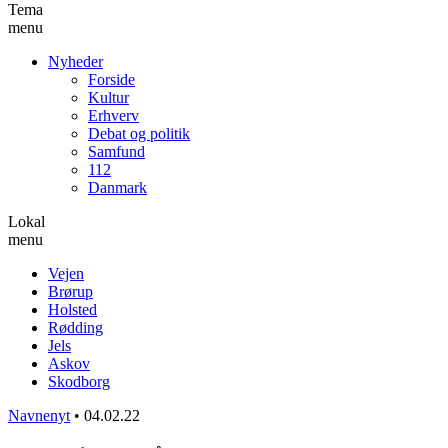
Tema
menu
Nyheder
Forside
Kultur
Erhverv
Debat og politik
Samfund
112
Danmark
Lokal
menu
Vejen
Brørup
Holsted
Rødding
Jels
Askov
Skodborg
Navnenyt
•
04.02.22