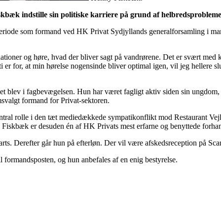
æk indstille sin politiske karriere på grund af helbredsprobleme
eriode som formand ved HK Privat Sydjyllands generalforsamling i mart
ioner og høre, hvad der bliver sagt på vandrørene. Det er svært med ko
i er for, at min hørelse nogensinde bliver optimal igen, vil jeg heller
t blev i fagbevægelsen. Hun har været fagligt aktiv siden sin ungdom,
svalgt formand for Privat-sektoren.
ral rolle i den tæt mediedækkede sympatikonflikt mod Restaurant Vejle
ny Fiskbæk er desuden én af HK Privats mest erfarne og benyttede forh
. Derefter går hun på efterløn. Der vil være afskedsreception på Scan
il formandsposten, og hun anbefales af en enig bestyrelse.