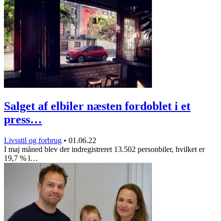
Salget af elbiler næsten fordoblet i et
press…
Livsstil og forbrug
•
01.06.22
I maj måned blev der indregistreret 13.502 personbiler, hvilket er
19,7 % l…