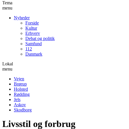
Tema
menu
Nyheder
Forside
Kultur
Erhverv
Debat og politik
Samfund
112
Danmark
Lokal
menu
Vejen
Brørup
Holsted
Rødding
Jels
Askov
Skodborg
Livsstil og forbrug