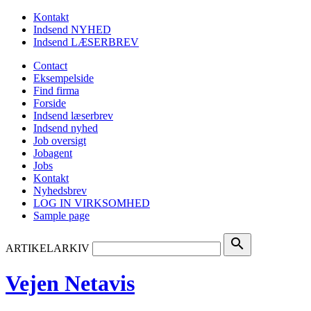
Kontakt
Indsend NYHED
Indsend LÆSERBREV
Contact
Eksempelside
Find firma
Forside
Indsend læserbrev
Indsend nyhed
Job oversigt
Jobagent
Jobs
Kontakt
Nyhedsbrev
LOG IN VIRKSOMHED
Sample page
search
ARTIKELARKIV
Vejen Netavis