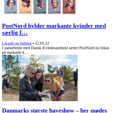
PostNord hylder markante kvinder med
særlig f…
Livsstil og forbrug
•
22.05.22
I samarbejde med Dansk Kvindesamfund sætter PostNord nu fokus
på markante k…
Danmarks største haveshow – her mødes