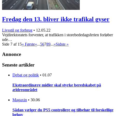
Fredag den 13. bliver ikke trafikal gyser
Livsstil og forbrug
•
12.05.22
Vejdirektoratets forventer, at trafikken i storebededagsferien forløber
ude…
Side 7 af 15
« Første
«
...
5
6
7
8
9
...
»
Sidste »
Annonce
Seneste artikler
Debat og politik
•
01.07
Ekstraordinære midler skal styrke beredskabet på
ældreområdet
Magaxin
•
30.06
Sådan vælger du PS5 controllere og tilbehør til forskellige
behov