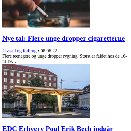
Nye tal: Flere unge dropper cigaretterne
Livsstil og forbrug
•
08.06.22
Flere teenagere og unge dropper rygning. Størst er faldet hos de 16-
til 19…
EDC Erhverv Poul Erik Bech indgår