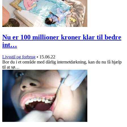
Nu er 100 millioner kroner klar til bedre
int…
Livsstil og forbrug
•
15.06.22
Bor du i et område med dårlig internetdækning, kan du nu få hjælp
til at sø…