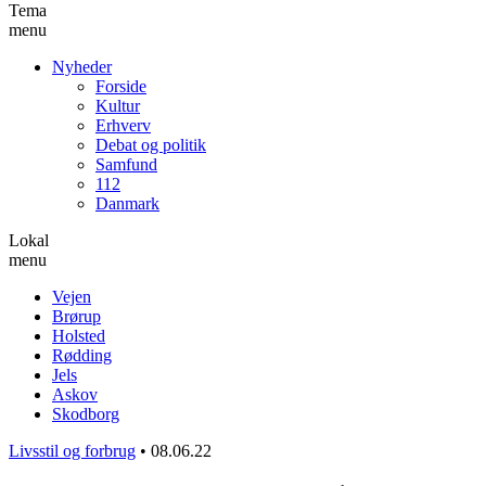
Tema
menu
Nyheder
Forside
Kultur
Erhverv
Debat og politik
Samfund
112
Danmark
Lokal
menu
Vejen
Brørup
Holsted
Rødding
Jels
Askov
Skodborg
Livsstil og forbrug
•
08.06.22