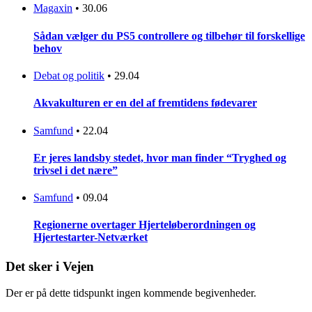
Magaxin
•
30.06
Sådan vælger du PS5 controllere og tilbehør til forskellige
behov
Debat og politik
•
29.04
Akvakulturen er en del af fremtidens fødevarer
Samfund
•
22.04
Er jeres landsby stedet, hvor man finder “Tryghed og
trivsel i det nære”
Samfund
•
09.04
Regionerne overtager Hjerteløberordningen og
Hjertestarter-Netværket
Det sker i Vejen
Der er på dette tidspunkt ingen kommende begivenheder.