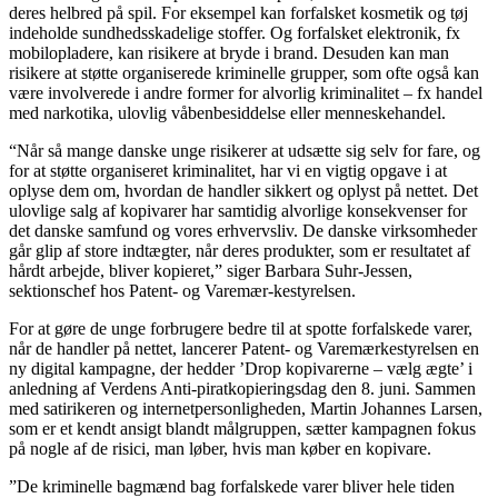
deres helbred på spil. For eksempel kan forfalsket kosmetik og tøj
indeholde sundhedsskadelige stoffer. Og forfalsket elektronik, fx
mobilopladere, kan risikere at bryde i brand. Desuden kan man
risikere at støtte organiserede kriminelle grupper, som ofte også kan
være involverede i andre former for alvorlig kriminalitet – fx handel
med narkotika, ulovlig våbenbesiddelse eller menneskehandel.
“Når så mange danske unge risikerer at udsætte sig selv for fare, og
for at støtte organiseret kriminalitet, har vi en vigtig opgave i at
oplyse dem om, hvordan de handler sikkert og oplyst på nettet. Det
ulovlige salg af kopivarer har samtidig alvorlige konsekvenser for
det danske samfund og vores erhvervsliv. De danske virksomheder
går glip af store indtægter, når deres produkter, som er resultatet af
hårdt arbejde, bliver kopieret,” siger Barbara Suhr-Jessen,
sektionschef hos Patent- og Varemær-kestyrelsen.
For at gøre de unge forbrugere bedre til at spotte forfalskede varer,
når de handler på nettet, lancerer Patent- og Varemærkestyrelsen en
ny digital kampagne, der hedder ’Drop kopivarerne – vælg ægte’ i
anledning af Verdens Anti-piratkopieringsdag den 8. juni. Sammen
med satirikeren og internetpersonligheden, Martin Johannes Larsen,
som er et kendt ansigt blandt målgruppen, sætter kampagnen fokus
på nogle af de risici, man løber, hvis man køber en kopivare.
”De kriminelle bagmænd bag forfalskede varer bliver hele tiden