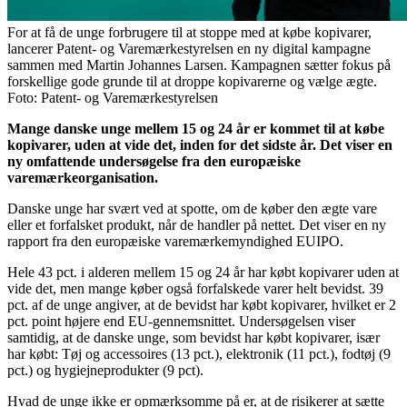
For at få de unge forbrugere til at stoppe med at købe kopivarer,
lancerer Patent- og Varemærkestyrelsen en ny digital kampagne
sammen med Martin Johannes Larsen. Kampagnen sætter fokus på
forskellige gode grunde til at droppe kopivarerne og vælge ægte.
Foto: Patent- og Varemærkestyrelsen
Mange danske unge mellem 15 og 24 år er kommet til at købe
kopivarer, uden at vide det, inden for det sidste år. Det viser en
ny omfattende undersøgelse fra den europæiske
varemærkeorganisation.
Danske unge har svært ved at spotte, om de køber den ægte vare
eller et forfalsket produkt, når de handler på nettet. Det viser en ny
rapport fra den europæiske varemærkemyndighed EUIPO.
Hele 43 pct. i alderen mellem 15 og 24 år har købt kopivarer uden at
vide det, men mange køber også forfalskede varer helt bevidst. 39
pct. af de unge angiver, at de bevidst har købt kopivarer, hvilket er 2
pct. point højere end EU-gennemsnittet. Undersøgelsen viser
samtidig, at de danske unge, som bevidst har købt kopivarer, især
har købt: Tøj og accessoires (13 pct.), elektronik (11 pct.), fodtøj (9
pct.) og hygiejneprodukter (9 pct).
Hvad de unge ikke er opmærksomme på er, at de risikerer at sætte