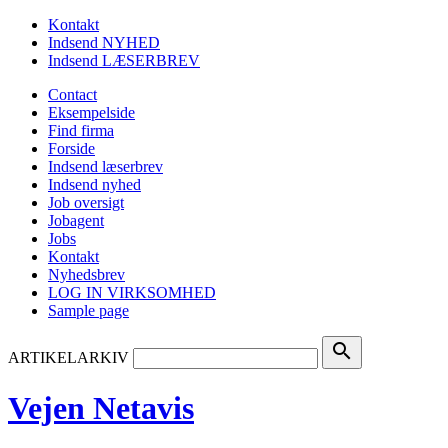
Kontakt
Indsend NYHED
Indsend LÆSERBREV
Contact
Eksempelside
Find firma
Forside
Indsend læserbrev
Indsend nyhed
Job oversigt
Jobagent
Jobs
Kontakt
Nyhedsbrev
LOG IN VIRKSOMHED
Sample page
search
ARTIKELARKIV
Vejen Netavis