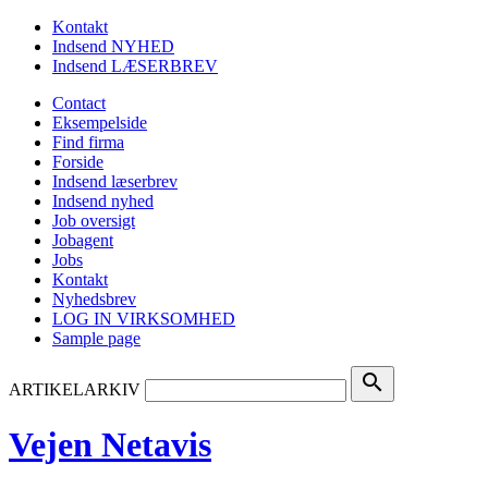
Kontakt
Indsend NYHED
Indsend LÆSERBREV
Contact
Eksempelside
Find firma
Forside
Indsend læserbrev
Indsend nyhed
Job oversigt
Jobagent
Jobs
Kontakt
Nyhedsbrev
LOG IN VIRKSOMHED
Sample page
search
ARTIKELARKIV
Vejen Netavis