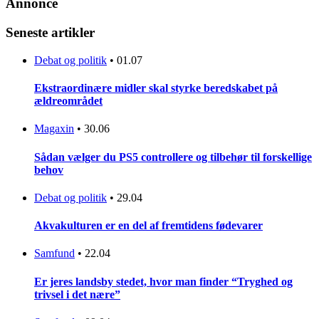
Annonce
Seneste artikler
Debat og politik
•
01.07
Ekstraordinære midler skal styrke beredskabet på
ældreområdet
Magaxin
•
30.06
Sådan vælger du PS5 controllere og tilbehør til forskellige
behov
Debat og politik
•
29.04
Akvakulturen er en del af fremtidens fødevarer
Samfund
•
22.04
Er jeres landsby stedet, hvor man finder “Tryghed og
trivsel i det nære”