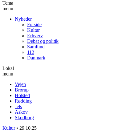
Tema
menu
Nyheder
Forside
Kultur
Erhverv
Debat og politik
Samfund
112
Danmark
Lokal
menu
Vejen
Brørup
Holsted
Rødding
Jels
Askov
Skodborg
Kultur
•
29.10.25