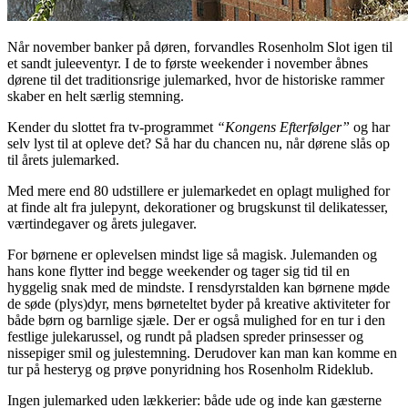
Når november banker på døren, forvandles Rosenholm Slot igen til
et sandt juleeventyr. I de to første weekender i november åbnes
dørene til det traditionsrige julemarked, hvor de historiske rammer
skaber en helt særlig stemning.
Kender du slottet fra tv-programmet
“Kongens Efterfølger”
og har
selv lyst til at opleve det? Så har du chancen nu, når dørene slås op
til årets julemarked.
Med mere end 80 udstillere er julemarkedet en oplagt mulighed for
at finde alt fra julepynt, dekorationer og brugskunst til delikatesser,
værtindegaver og årets julegaver.
For børnene er oplevelsen mindst lige så magisk. Julemanden og
hans kone flytter ind begge weekender og tager sig tid til en
hyggelig snak med de mindste. I rensdyrstalden kan børnene møde
de søde (plys)dyr, mens børneteltet byder på kreative aktiviteter for
både børn og barnlige sjæle. Der er også mulighed for en tur i den
festlige julekarussel, og rundt på pladsen spreder prinsesser og
nissepiger smil og julestemning. Derudover kan man kan komme en
tur på hesteryg og prøve ponyridning hos Rosenholm Rideklub.
Ingen julemarked uden lækkerier: både ude og inde kan gæsterne