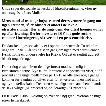
Unge søger det sociale fællesskab i idrætsforeningerne, viser ny
undersøgelse . Lars Møller.
Mens to ud af tre unge højst ses med deres venner én gang om
ugen i fritiden, så er billedet et andet i de lokale
idrætsforeninger. Her er de unge dem, der oftest hænger ud før
og efter træning. Derfor investerer DIF i de gode sociale
rammer i foreningerne, skriver de i en pressemeddelelse.
De danske unges sociale liv er i opbrud de senere år. To ud af tre
unge fra 12 til 30 år ses højst én gang om ugen med deres venner
fysisk ifølge en undersøgelse fra Kraka. Og det er særligt udbredt
blandt unge drenge.
Der er dog ét sted, hvor de unge fortsat mødes, nemlig i
idrætsforeningerne. Nye tal fra Idrættens Analyseinstitut viser, at 67
procent af de unge medlemmer på 13-15 år ofte eller nogle gange
kommer før træning og bliver efter for at være sammen med andre
og dyrke fællesskabet. Det er en væsentligt større andel end blandt
de 10-12-årige (61 procent) og de 7-9-årige (51 procent).
I KIF Padel Club i Kolding oplever de i høj grad, hvordan de unge
søger fællesskabet: