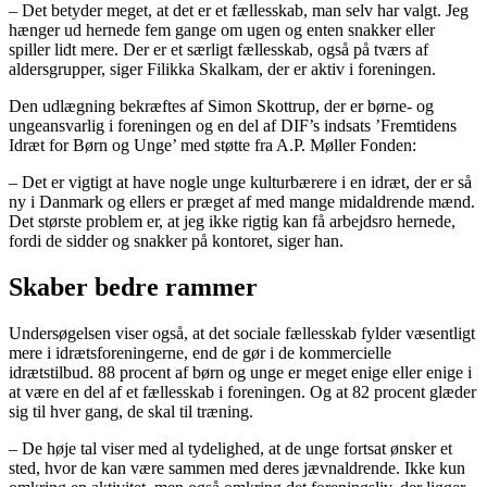
– Det betyder meget, at det er et fællesskab, man selv har valgt. Jeg
hænger ud hernede fem gange om ugen og enten snakker eller
spiller lidt mere. Der er et særligt fællesskab, også på tværs af
aldersgrupper, siger Filikka Skalkam, der er aktiv i foreningen.
Den udlægning bekræftes af Simon Skottrup, der er børne- og
ungeansvarlig i foreningen og en del af DIF’s indsats ’Fremtidens
Idræt for Børn og Unge’ med støtte fra A.P. Møller Fonden:
– Det er vigtigt at have nogle unge kulturbærere i en idræt, der er så
ny i Danmark og ellers er præget af med mange midaldrende mænd.
Det største problem er, at jeg ikke rigtig kan få arbejdsro hernede,
fordi de sidder og snakker på kontoret, siger han.
Skaber bedre rammer
Undersøgelsen viser også, at det sociale fællesskab fylder væsentligt
mere i idrætsforeningerne, end de gør i de kommercielle
idrætstilbud. 88 procent af børn og unge er meget enige eller enige i
at være en del af et fællesskab i foreningen. Og at 82 procent glæder
sig til hver gang, de skal til træning.
– De høje tal viser med al tydelighed, at de unge fortsat ønsker et
sted, hvor de kan være sammen med deres jævnaldrende. Ikke kun