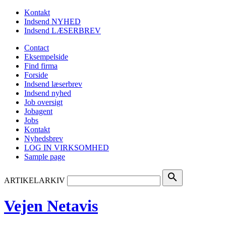
Kontakt
Indsend NYHED
Indsend LÆSERBREV
Contact
Eksempelside
Find firma
Forside
Indsend læserbrev
Indsend nyhed
Job oversigt
Jobagent
Jobs
Kontakt
Nyhedsbrev
LOG IN VIRKSOMHED
Sample page
search
ARTIKELARKIV
Vejen Netavis