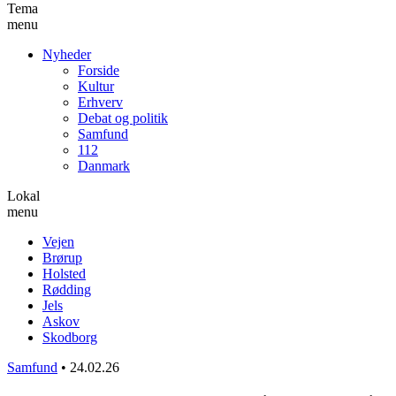
Tema
menu
Nyheder
Forside
Kultur
Erhverv
Debat og politik
Samfund
112
Danmark
Lokal
menu
Vejen
Brørup
Holsted
Rødding
Jels
Askov
Skodborg
Samfund
•
24.02.26