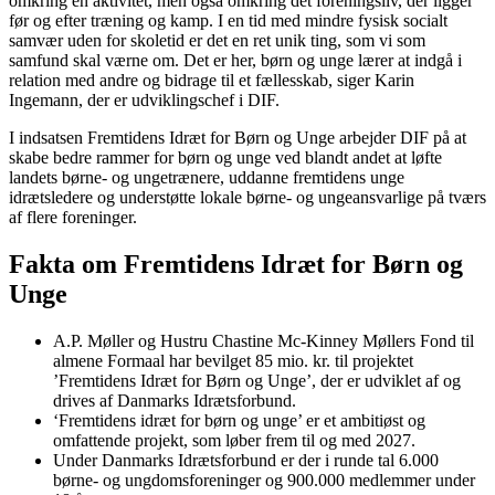
omkring en aktivitet, men også omkring det foreningsliv, der ligger
før og efter træning og kamp. I en tid med mindre fysisk socialt
samvær uden for skoletid er det en ret unik ting, som vi som
samfund skal værne om. Det er her, børn og unge lærer at indgå i
relation med andre og bidrage til et fællesskab, siger Karin
Ingemann, der er udviklingschef i DIF.
I indsatsen Fremtidens Idræt for Børn og Unge arbejder DIF på at
skabe bedre rammer for børn og unge ved blandt andet at løfte
landets børne- og ungetrænere, uddanne fremtidens unge
idrætsledere og understøtte lokale børne- og ungeansvarlige på tværs
af flere foreninger.
Fakta om Fremtidens Idræt for Børn og
Unge
A.P. Møller og Hustru Chastine Mc-Kinney Møllers Fond til
almene Formaal har bevilget 85 mio. kr. til projektet
’Fremtidens Idræt for Børn og Unge’, der er udviklet af og
drives af Danmarks Idrætsforbund.
‘Fremtidens idræt for børn og unge’ er et ambitiøst og
omfattende projekt, som løber frem til og med 2027.
Under Danmarks Idrætsforbund er der i runde tal 6.000
børne- og ungdomsforeninger og 900.000 medlemmer under