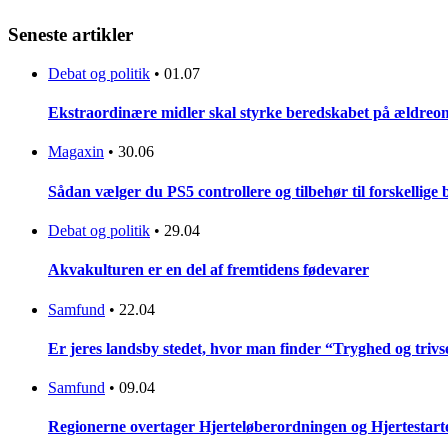
Seneste artikler
Debat og politik
•
01.07
Ekstraordinære midler skal styrke beredskabet på ældreo
Magaxin
•
30.06
Sådan vælger du PS5 controllere og tilbehør til forskellige
Debat og politik
•
29.04
Akvakulturen er en del af fremtidens fødevarer
Samfund
•
22.04
Er jeres landsby stedet, hvor man finder “Tryghed og trivse
Samfund
•
09.04
Regionerne overtager Hjerteløberordningen og Hjertestar