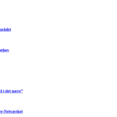
mrådet
 behov
l i det nære”
ter-Netværket