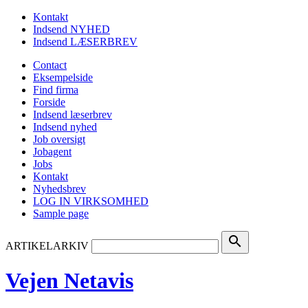
Kontakt
Indsend NYHED
Indsend LÆSERBREV
Contact
Eksempelside
Find firma
Forside
Indsend læserbrev
Indsend nyhed
Job oversigt
Jobagent
Jobs
Kontakt
Nyhedsbrev
LOG IN VIRKSOMHED
Sample page
search
ARTIKELARKIV
Vejen Netavis