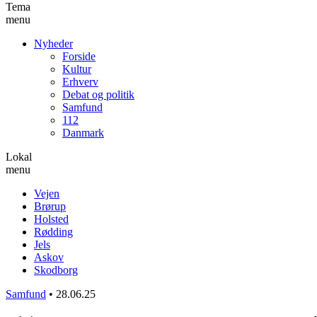
Tema
menu
Nyheder
Forside
Kultur
Erhverv
Debat og politik
Samfund
112
Danmark
Lokal
menu
Vejen
Brørup
Holsted
Rødding
Jels
Askov
Skodborg
Samfund
•
28.06.25