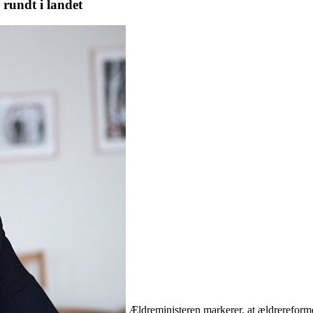
rundt i landet
Ældreministeren markerer, at ældrereformen