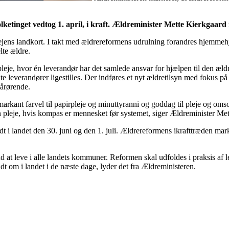
 Folketinget vedtog 1. april, i kraft. Ældreminister Mette Kierkga
plejens landkort. I takt med ældrereformens udrulning forandres hjemmehj
lte ældre.
pleje, hvor én leverandør har det samlede ansvar for hjælpen til den æ
te leverandører ligestilles. Der indføres et nyt ældretilsyn med fokus p
pårørende.
markant farvel til papirpleje og minuttyranni og goddag til pleje og om
en pleje, hvis kompas er mennesket før systemet, siger Ældreminister Me
dt i landet den 30. juni og den 1. juli. Ældrereformens ikrafttræden mar
d at leve i alle landets kommuner. Reformen skal udfoldes i praksis af
dt om i landet i de næste dage, lyder det fra Ældreministeren.