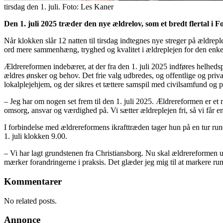
tirsdag den 1. juli. Foto: Les Kaner
Den 1. juli 2025 træder den nye ældrelov, som et bredt flertal i
Når klokken slår 12 natten til tirsdag indtegnes nye streger på ældre
ord mere sammenhæng, tryghed og kvalitet i ældreplejen for den enke
Ældrereformen indebærer, at der fra den 1. juli 2025 indføres helheds
ældres ønsker og behov. Det frie valg udbredes, og offentlige og priva
lokalplejehjem, og der sikres et tættere samspil med civilsamfund og 
– Jeg har om nogen set frem til den 1. juli 2025. Ældrereformen er et 
omsorg, ansvar og værdighed på. Vi sætter ældreplejen fri, så vi får 
I forbindelse med ældrereformens ikrafttræden tager hun på en tur run
1. juli klokken 9.00.
– Vi har lagt grundstenen fra Christiansborg. Nu skal ældrereformen u
mærker forandringerne i praksis. Det glæder jeg mig til at markere run
Kommentarer
No related posts.
Annonce