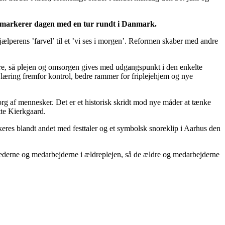
ard markerer dagen med en tur rundt i Danmark.
ælperens ’farvel’ til et ’vi ses i morgen’. Reformen skaber med andre
ldre, så plejen og omsorgen gives med udgangspunkt i den enkelte
å læring fremfor kontrol, bedre rammer for friplejehjem og nye
sorg af mennesker. Det er et historisk skridt mod nye måder at tænke
tte Kierkgaard.
keres blandt andet med festtaler og et symbolsk snoreklip i Aarhus den
 lederne og medarbejderne i ældreplejen, så de ældre og medarbejderne