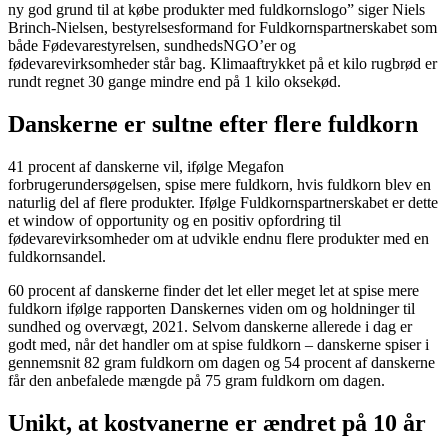
ny god grund til at købe produkter med fuldkornslogo” siger Niels
Brinch-Nielsen, bestyrelsesformand for Fuldkornspartnerskabet som
både Fødevarestyrelsen, sundhedsNGO’er og
fødevarevirksomheder står bag. Klimaaftrykket på et kilo rugbrød er
rundt regnet 30 gange mindre end på 1 kilo oksekød.
Danskerne er sultne efter flere fuldkorn
41 procent af danskerne vil, ifølge Megafon
forbrugerundersøgelsen, spise mere fuldkorn, hvis fuldkorn blev en
naturlig del af flere produkter. Ifølge Fuldkornspartnerskabet er dette
et window of opportunity og en positiv opfordring til
fødevarevirksomheder om at udvikle endnu flere produkter med en
fuldkornsandel.
60 procent af danskerne finder det let eller meget let at spise mere
fuldkorn ifølge rapporten Danskernes viden om og holdninger til
sundhed og overvægt, 2021. Selvom danskerne allerede i dag er
godt med, når det handler om at spise fuldkorn – danskerne spiser i
gennemsnit 82 gram fuldkorn om dagen og 54 procent af danskerne
får den anbefalede mængde på 75 gram fuldkorn om dagen.
Unikt, at kostvanerne er ændret på 10 år