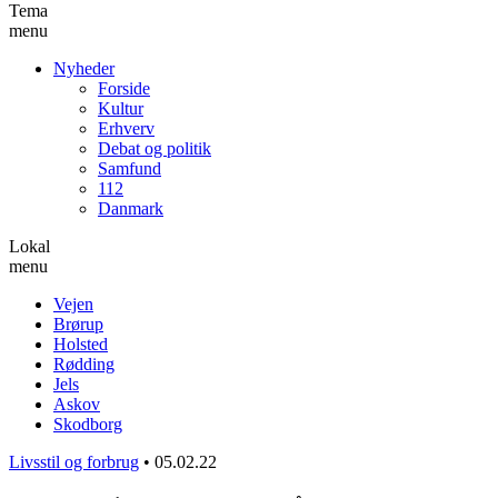
Tema
menu
Nyheder
Forside
Kultur
Erhverv
Debat og politik
Samfund
112
Danmark
Lokal
menu
Vejen
Brørup
Holsted
Rødding
Jels
Askov
Skodborg
Livsstil og forbrug
•
05.02.22