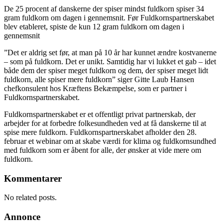
De 25 procent af danskerne der spiser mindst fuldkorn spiser 34
gram fuldkorn om dagen i gennemsnit. Før Fuldkornspartnerskabet
blev etableret, spiste de kun 12 gram fuldkorn om dagen i
gennemsnit
”Det er aldrig set før, at man på 10 år har kunnet ændre kostvanerne
– som på fuldkorn. Det er unikt. Samtidig har vi lukket et gab – idet
både dem der spiser meget fuldkorn og dem, der spiser meget lidt
fuldkorn, alle spiser mere fuldkorn” siger Gitte Laub Hansen
chefkonsulent hos Kræftens Bekæmpelse, som er partner i
Fuldkornspartnerskabet.
Fuldkornspartnerskabet er et offentligt privat partnerskab, der
arbejder for at forbedre folkesundheden ved at få danskerne til at
spise mere fuldkorn. Fuldkornspartnerskabet afholder den 28.
februar et webinar om at skabe værdi for klima og fuldkornsundhed
med fuldkorn som er åbent for alle, der ønsker at vide mere om
fuldkorn.
Kommentarer
No related posts.
Annonce