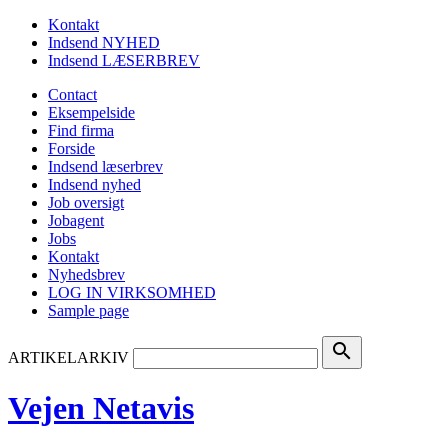
Kontakt
Indsend NYHED
Indsend LÆSERBREV
Contact
Eksempelside
Find firma
Forside
Indsend læserbrev
Indsend nyhed
Job oversigt
Jobagent
Jobs
Kontakt
Nyhedsbrev
LOG IN VIRKSOMHED
Sample page
search
ARTIKELARKIV
Vejen Netavis