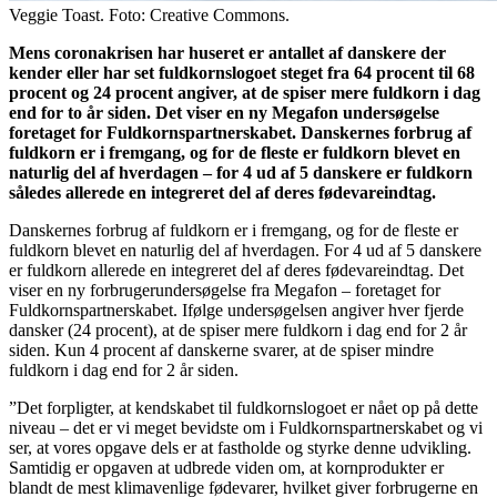
Veggie Toast. Foto: Creative Commons.
Mens coronakrisen har huseret er antallet af danskere der
kender eller har set fuldkornslogoet steget fra 64 procent til 68
procent og 24 procent angiver, at de spiser mere fuldkorn i dag
end for to år siden. Det viser en ny Megafon undersøgelse
foretaget for Fuldkornspartnerskabet. Danskernes forbrug af
fuldkorn er i fremgang, og for de fleste er fuldkorn blevet en
naturlig del af hverdagen – for 4 ud af 5 danskere er fuldkorn
således allerede en integreret del af deres fødevareindtag.
Danskernes forbrug af fuldkorn er i fremgang, og for de fleste er
fuldkorn blevet en naturlig del af hverdagen. For 4 ud af 5 danskere
er fuldkorn allerede en integreret del af deres fødevareindtag. Det
viser en ny forbrugerundersøgelse fra Megafon – foretaget for
Fuldkornspartnerskabet. Ifølge undersøgelsen angiver hver fjerde
dansker (24 procent), at de spiser mere fuldkorn i dag end for 2 år
siden. Kun 4 procent af danskerne svarer, at de spiser mindre
fuldkorn i dag end for 2 år siden.
”Det forpligter, at kendskabet til fuldkornslogoet er nået op på dette
niveau – det er vi meget bevidste om i Fuldkornspartnerskabet og vi
ser, at vores opgave dels er at fastholde og styrke denne udvikling.
Samtidig er opgaven at udbrede viden om, at kornprodukter er
blandt de mest klimavenlige fødevarer, hvilket giver forbrugerne en