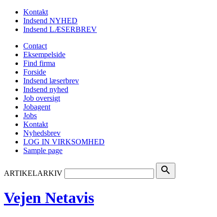
Kontakt
Indsend NYHED
Indsend LÆSERBREV
Contact
Eksempelside
Find firma
Forside
Indsend læserbrev
Indsend nyhed
Job oversigt
Jobagent
Jobs
Kontakt
Nyhedsbrev
LOG IN VIRKSOMHED
Sample page
search
ARTIKELARKIV
Vejen Netavis