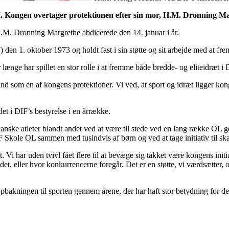
Kongen overtager protektionen efter sin mor, H.M. Dronning Marg
.M. Dronning Margrethe abdicerede den 14. januar i år.
n 1. oktober 1973 og holdt fast i sin støtte og sit arbejde med at frem
længe har spillet en stor rolle i at fremme både bredde- og eliteidræt i
 som en af kongens protektioner. Vi ved, at sport og idræt ligger konge
t i DIF’s bestyrelse i en årrække.
danske atleter blandt andet ved at være til stede ved en lang række OL 
F Skole OL sammen med tusindvis af børn og ved at tage initiativ til s
 Vi har uden tvivl fået flere til at bevæge sig takket være kongens initi
 eller hvor konkurrencerne foregår. Det er en støtte, vi værdsætter, og v
opbakningen til sporten gennem årene, der har haft stor betydning for de