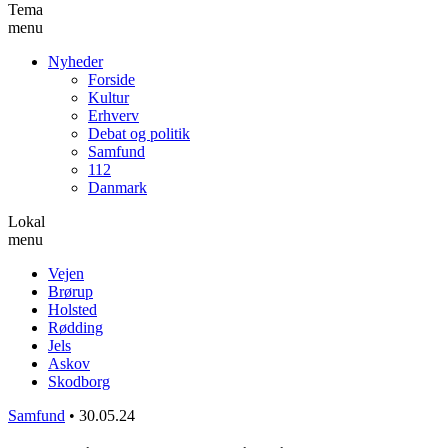
Tema
menu
Nyheder
Forside
Kultur
Erhverv
Debat og politik
Samfund
112
Danmark
Lokal
menu
Vejen
Brørup
Holsted
Rødding
Jels
Askov
Skodborg
Samfund
•
30.05.24