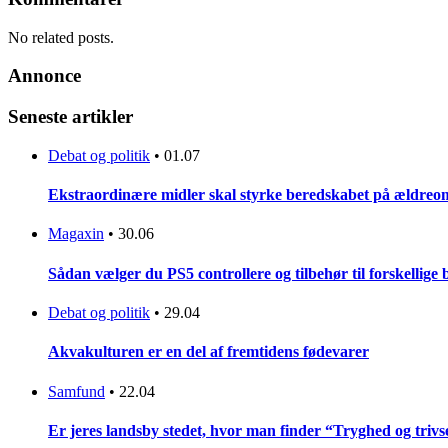
No related posts.
Annonce
Seneste artikler
Debat og politik
•
01.07
Ekstraordinære midler skal styrke beredskabet på ældreo
Magaxin
•
30.06
Sådan vælger du PS5 controllere og tilbehør til forskellige
Debat og politik
•
29.04
Akvakulturen er en del af fremtidens fødevarer
Samfund
•
22.04
Er jeres landsby stedet, hvor man finder “Tryghed og trivse