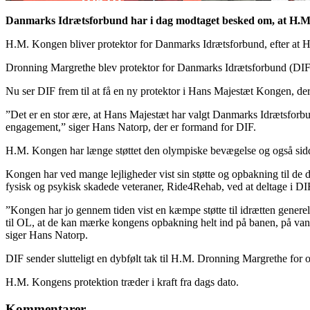
Danmarks Idrætsforbund har i dag modtaget besked om, at H.M. 
H.M. Kongen bliver protektor for Danmarks Idrætsforbund, efter at H
Dronning Margrethe blev protektor for Danmarks Idrætsforbund (DIF) de
Nu ser DIF frem til at få en ny protektor i Hans Majestæt Kongen, der 
”Det er en stor ære, at Hans Majestæt har valgt Danmarks Idrætsforbund
engagement,” siger Hans Natorp, der er formand for DIF.
H.M. Kongen har længe støttet den olympiske bevægelse og også sidde
Kongen har ved mange lejligheder vist sin støtte og opbakning til de 
fysisk og psykisk skadede veteraner, Ride4Rehab, ved at deltage i DI
”Kongen har jo gennem tiden vist en kæmpe støtte til idrætten generelt.
til OL, at de kan mærke kongens opbakning helt ind på banen, på vandet,
siger Hans Natorp.
DIF sender slutteligt en dybfølt tak til H.M. Dronning Margrethe for 
H.M. Kongens protektion træder i kraft fra dags dato.
Kommentarer