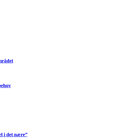
mrådet
 behov
l i det nære”