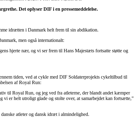
rethe. Det oplyser DIF i en pressemeddelelse.
me idrætten i Danmark helt frem til sin abdikation.
 Danmark, men også internationalt:
ns hjerte nær, og vi ser frem til Hans Majestæts fortsatte støtte og
gennem tiden, ved at cykle med DIF Soldaterprojekts cykeltilbud til
kabelsen af Royal Run:
ativ til Royal Run, og jeg ved fra atleterne, der blandt andet kæmper
i er helt utroligt glade og stolte over, at samarbejdet kan fortsætte,”
 danske atleter og dansk idræt i almindelighed.