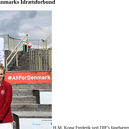
Danmarks Idrætsforbund
H.M. Kong Frederik ved DIF's fanebærer