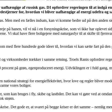
r uafhængige af russisk gas. DI opfordrer regeringen til at indgå
ledestjerner for, hvordan vi bliver uafhængige af energi udefra og s
sk gas. Men med en fælles indsats, kan vi komme bedre ud på den anden si
reje på hanen, vil vi stå i en forsyningskrise, som vi ikke har oplevet s
ene. Vi skal have flere boligejere med naturgasfyr til at skifte til fje
om med flere hundrede gode ideer til, hvordan vi kan sætte fart på den g
und og virksomheder trækker i samme retning. Troels Ranis opfordrer rege
0 procent på grøn, egenproduceret energi. Udviklingen er i fuld gang, me
n national strategi for energieffektivitet, hvor love og regler bliver mod
varme vores boliger.
 som kan bruges i fly, skibe og lastbiler. Det kan vi gøre ved at omdan
nok strøm.
ingskrise. Det gode er, at svaret på begge kriser er det samme – nemlig
.