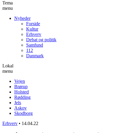
Tema
menu
Nyheder
Forside
Kultur
Erhverv
Debat og politik
Samfund
112
Danmark
Lokal
menu
Vejen
Brørup
Holsted
Rødding
Jels
Askov
Skodborg
Erhverv
•
14.04.22