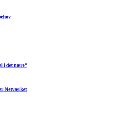
 behov
l i det nære”
ter-Netværket