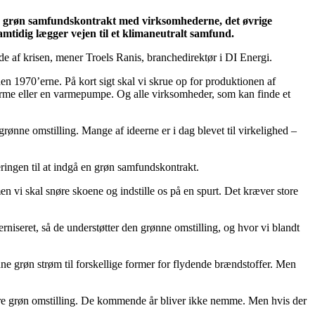
 en grøn samfundskontrakt med virksomhederne, det øvrige
amtidig lægger vejen til et klimaneutralt samfund.
de af krisen, mener Troels Ranis, branchedirektør i DI Energi.
iden 1970’erne. På kort sigt skal vi skrue op for produktionen af
rnvarme eller en varmepumpe. Og alle virksomheder, som kan finde et
rønne omstilling. Mange af ideerne er i dag blevet til virkelighed –
ringen til at indgå en grøn samfundskontrakt.
n vi skal snøre skoene og indstille os på en spurt. Det kræver store
erniseret, så de understøtter den grønne omstilling, og hvor vi blandt
ne grøn strøm til forskellige former for flydende brændstoffer. Men
 mere grøn omstilling. De kommende år bliver ikke nemme. Men hvis der