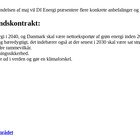
ndelsen af maj vil DI Energi præsentere flere konkrete anbefalinger og 
undskontrakt:
gi i 2040, og Danmark skal være nettoeksportør af grøn energi inden 
 bæredygtigt, det indebærer også at der senest i 2030 skal være sat st
edre rammevilkår.
yningssikkerhed.
r ud i verden og gør en klimaforskel.
mrådet