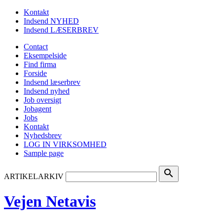
Kontakt
Indsend NYHED
Indsend LÆSERBREV
Contact
Eksempelside
Find firma
Forside
Indsend læserbrev
Indsend nyhed
Job oversigt
Jobagent
Jobs
Kontakt
Nyhedsbrev
LOG IN VIRKSOMHED
Sample page
search
ARTIKELARKIV
Vejen Netavis