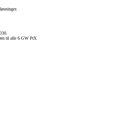
løsninger.
2030.
røm til alle 6 GW PtX