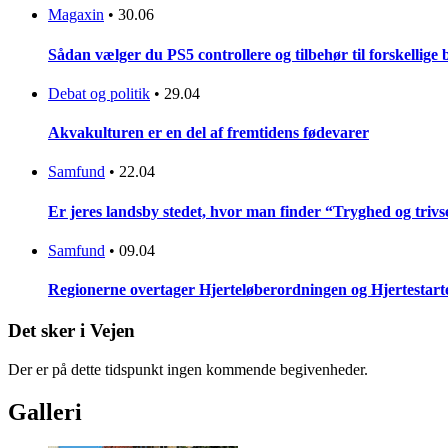
Magaxin
•
30.06
Sådan vælger du PS5 controllere og tilbehør til forskellige
Debat og politik
•
29.04
Akvakulturen er en del af fremtidens fødevarer
Samfund
•
22.04
Er jeres landsby stedet, hvor man finder “Tryghed og trivse
Samfund
•
09.04
Regionerne overtager Hjerteløberordningen og Hjertestar
Det sker i Vejen
Der er på dette tidspunkt ingen kommende begivenheder.
Galleri