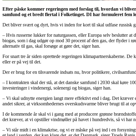
Efter påske kommer regeringen med forslag til, hvordan vi blive
samfund og et bredt flertal i Folketinget. DI har formuleret fem 
Det bliver svært og dyrt, hvis vi inden for kort til skal udfase russi
– Hvis russerne lukker for naturgassen, eller Europa selv beslutter at d
biogas, som i dag udgør op mod 30 procent af den gas, der flyder i rør
alternativ til gas, skal forsøge at gøre det, siger han.
For snart tre år siden oprettede regeringen klimapartnerskaberne. De k
eller er på vej til det.
Der er brug for en tilsvarende indsats nu, hvor politikere, civilsamf
– I kontrakten skal der stå, at det danske samfund i 2030 skal køre 10
investeringer i vindenergi, solenergi og biogas, siger han.
– Vi skal udnytte energien langt mere effektivt end i dag. Det kræver e
andet sikrer, at virksomhedernes overskudsvarme bliver brugt til at op
I de kommende år skal vi i gang med at producere grønne brændstoffer,
det kræver, at vi opstiller vindmøller på havet i hundredvis, så vi har 
– Vi står midt i en klimakrise, og vi er måske på vej ind i en forsyn
et land i verden, der kan klare det, er det Danmark, siger Troels Ranis