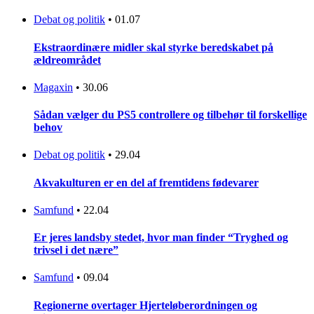
Debat og politik
•
01.07
Ekstraordinære midler skal styrke beredskabet på
ældreområdet
Magaxin
•
30.06
Sådan vælger du PS5 controllere og tilbehør til forskellige
behov
Debat og politik
•
29.04
Akvakulturen er en del af fremtidens fødevarer
Samfund
•
22.04
Er jeres landsby stedet, hvor man finder “Tryghed og
trivsel i det nære”
Samfund
•
09.04
Regionerne overtager Hjerteløberordningen og