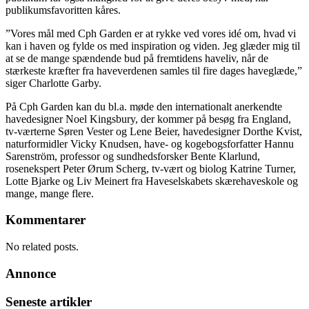
publikumsfavoritten kåres.
”Vores mål med Cph Garden er at rykke ved vores idé om, hvad vi
kan i haven og fylde os med inspiration og viden. Jeg glæder mig til
at se de mange spændende bud på fremtidens haveliv, når de
stærkeste kræfter fra haveverdenen samles til fire dages haveglæde,”
siger Charlotte Garby.
På Cph Garden kan du bl.a. møde den internationalt anerkendte
havedesigner Noel Kingsbury, der kommer på besøg fra England,
tv-værterne Søren Vester og Lene Beier, havedesigner Dorthe Kvist,
naturformidler Vicky Knudsen, have- og kogebogsforfatter Hannu
Sarenström, professor og sundhedsforsker Bente Klarlund,
rosenekspert Peter Ørum Scherg, tv-vært og biolog Katrine Turner,
Lotte Bjarke og Liv Meinert fra Haveselskabets skærehaveskole og
mange, mange flere.
Kommentarer
No related posts.
Annonce
Seneste artikler