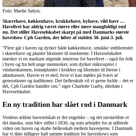
Foto: Martin Sølyst.
Skærehave, køkkenhave, krukkehave, byhave, vild have …
Havelivet har aldrig været større eller mere mangfoldigt end
nu. Det stiller Haveselskabet skarpt på med Danmarks største
haveshow Cph Garden, der løber af stablen 30. juni-3. juli.
”Flere går i haven og dyrker både køkkenhave, smukke snitblomster
i skærehave og planter blomster til insekterne. I Haveselskabet
mærker vi en markant stigende interesse for havelivet – også fra folk
i byen og fra helt unge mennesker, som dyrker mikrospirer i
vindueskarmen, tomatplanter i krukker og blomster til bierne i
altankassen. Haven er et sted, hvor vi kan mødes på tværs af
generationer og traditioner. Det fællesskab vil vi gerne hylde – det er
dét, Cph Garden handler om,” siger Charlotte Garby, direktør i
Haveselskabet.
En ny tradition har slået rod i Danmark
Verdens ældste haveselskab er det engelske – og det næstældste er
det danske, som blev stiftet i 1830, og som arbejder for at udbrede
viden om haven og skabe fællesskab mellem haveejerne. I Danmark
har vi ikke tidligere haft samme tradition for haveshows som