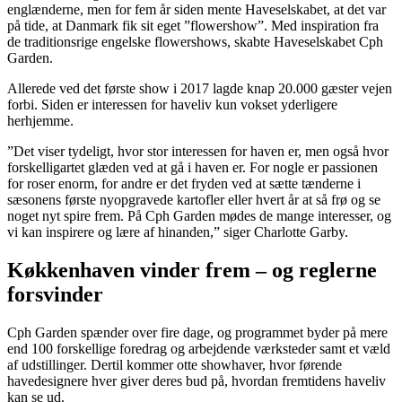
englænderne, men for fem år siden mente Haveselskabet, at det var
på tide, at Danmark fik sit eget ”flowershow”. Med inspiration fra
de traditionsrige engelske flowershows, skabte Haveselskabet Cph
Garden.
Allerede ved det første show i 2017 lagde knap 20.000 gæster vejen
forbi. Siden er interessen for haveliv kun vokset yderligere
herhjemme.
”Det viser tydeligt, hvor stor interessen for haven er, men også hvor
forskelligartet glæden ved at gå i haven er. For nogle er passionen
for roser enorm, for andre er det fryden ved at sætte tænderne i
sæsonens første nyopgravede kartofler eller hvert år at så frø og se
noget nyt spire frem. På Cph Garden mødes de mange interesser, og
vi kan inspirere og lære af hinanden,” siger Charlotte Garby.
Køkkenhaven vinder frem – og reglerne
forsvinder
Cph Garden spænder over fire dage, og programmet byder på mere
end 100 forskellige foredrag og arbejdende værksteder samt et væld
af udstillinger. Dertil kommer otte showhaver, hvor førende
havedesignere hver giver deres bud på, hvordan fremtidens haveliv
kan se ud.