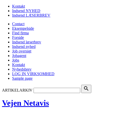
Kontakt
Indsend NYHED
Indsend LÆSERBREV
Contact
Eksempelside
Find firma
Forside
Indsend læserbrev
Indsend nyhed
Job oversigt
Jobagent
Jobs
Kontakt
Nyhedsbrev
LOG IN VIRKSOMHED
Sample page
search
ARTIKELARKIV
Vejen Netavis