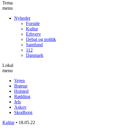
Tema
menu
Nyheder
Forside
Kultur
Erhverv
Debat og politik
Samfund
112
Danmark
Lokal
menu
Vejen
Brørup
Holsted
Rødding
Jels
Askov
Skodborg
Kultur
•
18.05.22