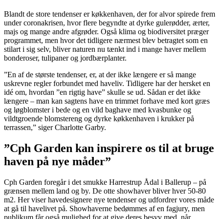
Blandt de store tendenser er køkkenhaven, der for alvor spirede frem
under coronakrisen, hvor flere begyndte at dyrke gulerødder, ærter,
majs og mange andre afgrøder. Også klima og biodiversitet præger
programmet, men hvor det tidligere nærmest blev betragtet som en
stilart i sig selv, bliver naturen nu tænkt ind i mange haver mellem
bonderoser, tulipaner og jordbærplanter.
”En af de største tendenser, er, at der ikke længere er så mange
uskrevne regler forbundet med haveliv. Tidligere har der hersket en
idé om, hvordan ”en rigtig have” skulle se ud. Sådan er det ikke
længere – man kan sagtens have en trimmet forhave med kort græs
og løgblomster i bede og en vild baghave med kvasbunke og
vildtgroende blomstereng og dyrke køkkenhaven i krukker på
terrassen,” siger Charlotte Garby.
”Cph Garden kan inspirere os til at bruge
haven på nye måder”
Cph Garden foregår i det smukke Harrestrup Ådal i Ballerup – på
grænsen mellem land og by. De otte showhaver bliver hver 50-80
m2. Her viser havedesignere nye tendenser og udfordrer vores måde
at gå til havelivet på. Showhaverne bedømmes af en fagjury, men
publikum får også mulighed for at give deres besyv med, når